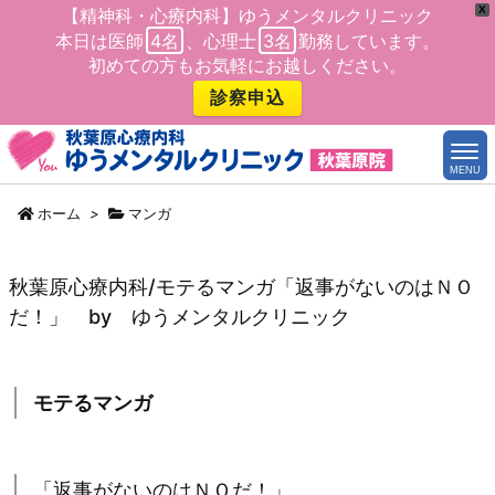
X
【精神科・心療内科】ゆうメンタルクリニック
本日は医師
4名
、心理士
3名
勤務しています。
初めての方もお気軽にお越しください。
診察申込
MENU
ホーム
>
マンガ
秋葉原心療内科/モテるマンガ「返事がないのはＮＯ
だ！」 by ゆうメンタルクリニック
モテるマンガ
「返事がないのはＮＯだ！」