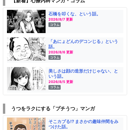
【新着】心療内科マンガ・コラム
石橋を叩くな、という話。
2026/8/7 更新
コラム
「あにょどんのデコンじる」という
話。
2026/8/6 更新
コラム
美しさは顔の造形だけじゃない、と
いう話。
2026/8/5 更新
コラム
うつをラクにする「プチうつ」マンガ
そこカブる!? まさかの趣味仲間をみ
つけた話。