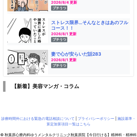
2026/8/4 更新
プチうつ
ストレス限界…そんなときはあのフル
コース！！
2026/8/1 更新
プチうつ
妻で心が安らいだ話283
2026/8/1 更新
プチうつ
【新着】美容マンガ・コラム
診療時間外における緊急の電話相談について
|
プライバシーポリシー
|
施設基準・
算定加算項目一覧はこちら
©
秋葉原心療内科ゆうメンタルクリニック秋葉原院【今日行ける】精神科・精神科