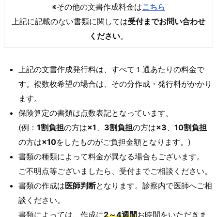
※その他の文書作成料金は
こちら
上記に記載のない書類に関しては
受付までお問い合わせ
ください
。
上記の文書作成発行料は、すべて１通あたりの料金で
す。複数枚希望の場合は、その分作成・発行料がかかり
ます。
保険算定の書類は点数表記となっています。
(例：
1割負担
の方は
×1
、
3割負担
の方は
×3
、
10割負担
の方は
×10
をしたものがご負担金額となります。)
書類の種類によって料金が異なる場合もございます。
ご不明点等ございましたら、受付までご相談ください。
書類の作成は
医師判断
となります。診察内で医師へご相
談ください。
書類によっては、作成に
2～4週間
お時間をいただきま