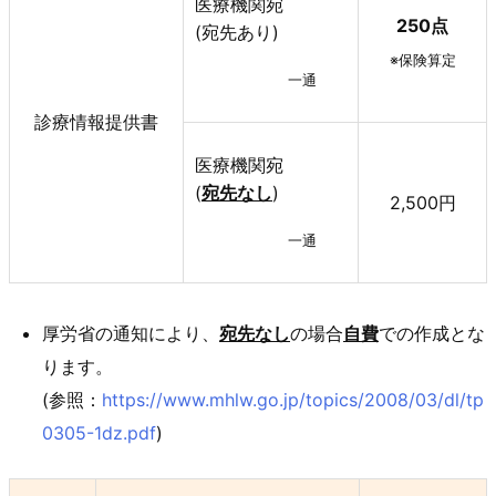
医療機関宛
250点
(宛先あり)
※保険算定
一通
診療情報提供書
医療機関宛
(
宛先なし
)
2,500円
一通
厚労省の通知により、
宛先なし
の場合
自費
での作成とな
ります。
(参照：
https://www.mhlw.go.jp/topics/2008/03/dl/tp
0305-1dz.pdf
)