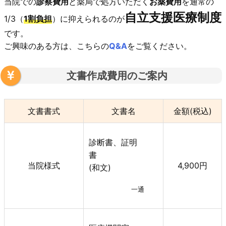
当院での
診察費用
と薬局で処方いただく
お薬費用
を通常の
自立支援医療制度
1/3（
1割負担
）に抑えられるのが
です。
ご興味のある方は、こちらの
Q&A
をご覧ください。
文書作成費用のご案内
文書書式
文書名
金額(税込)
診断書、証明
書
当院様式
4,900円
(和文)
一通