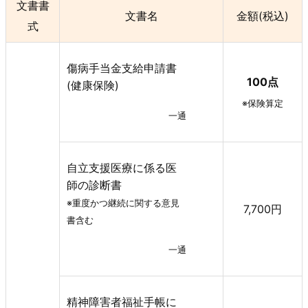
文書書
文書名
金額(税込)
式
傷病手当金支給申請書
100点
(健康保険)
※保険算定
一通
自立支援医療に係る医
師の診断書
※重度かつ継続に関する意見
7,700円
書含む
一通
精神障害者福祉手帳に