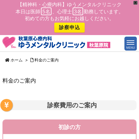
X
【精神科・心療内科】ゆうメンタルクリニック
本日は医師
5名
、心理士
3名
勤務しています。
初めての方もお気軽にお越しください。
診察申込
MENU
ホーム
>
料金のご案内
料金のご案内
診察費用のご案内
初診の方