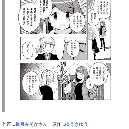
作画…
長月みそか
さん 原作…
ゆうきゆう