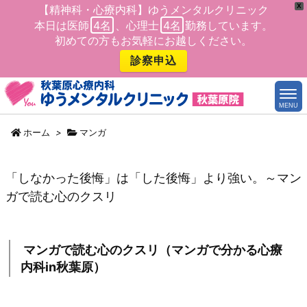
X
【精神科・心療内科】ゆうメンタルクリニック
本日は医師
4名
、心理士
4名
勤務しています。
初めての方もお気軽にお越しください。
診察申込
MENU
ホーム
>
マンガ
「しなかった後悔」は「した後悔」より強い。～マン
ガで読む心のクスリ
マンガで読む心のクスリ（マンガで分かる心療
内科in秋葉原）