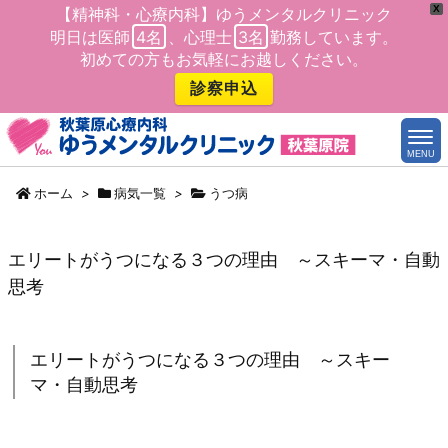
X
【精神科・心療内科】ゆうメンタルクリニック
明日は医師
4名
、心理士
3名
勤務しています。
初めての方もお気軽にお越しください。
診察申込
MENU
ホーム
>
病気一覧
>
うつ病
エリートがうつになる３つの理由 ～スキーマ・自動
思考
エリートがうつになる３つの理由 ～スキー
マ・自動思考