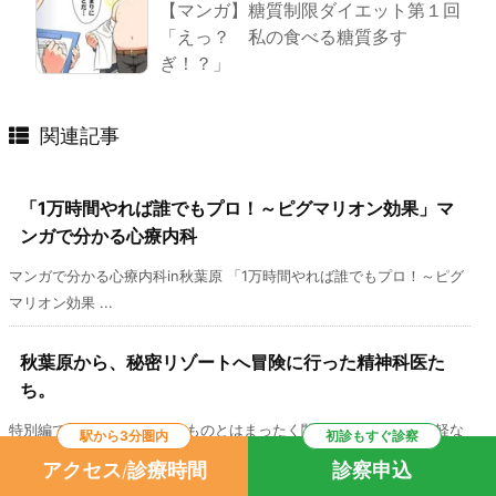
【マンガ】糖質制限ダイエット第１回
「えっ？ 私の食べる糖質多す
ぎ！？」
関連記事
「1万時間やれば誰でもプロ！～ピグマリオン効果」マ
ンガで分かる心療内科
マンガで分かる心療内科in秋葉原 「1万時間やれば誰でもプロ！～ピグ
マリオン効果 ...
秋葉原から、秘密リゾートへ冒険に行った精神科医た
ち。
特別編です。 心療内科そのものとはまったく関係ありません。 気軽な
駅から3分圏内
初診もすぐ診察
コラムマンガと ...
アクセス
診療時間
診察申込
/